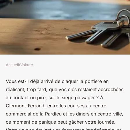
Accueil
›
Voiture
VOITURE
Serrurier automobile à
Vous est-il déjà arrivé de claquer la portière en
réalisant, trop tard, que vos clés restaient accrochées
clermont-ferrand : vos clés en
au contact ou pire, sur le siège passager ? À
sécurité !
Clermont-Ferrand, entre les courses au centre
commercial de la Pardieu et les dîners en centre-ville,
Nour
•
11 décembre 2025
•
7 min de lecture
ce moment de panique peut gâcher votre journée.