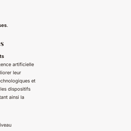
ses
.
es
ts
ence artificielle
iorer leur
echnologiques et
les dispositifs
ant ainsi la
iveau