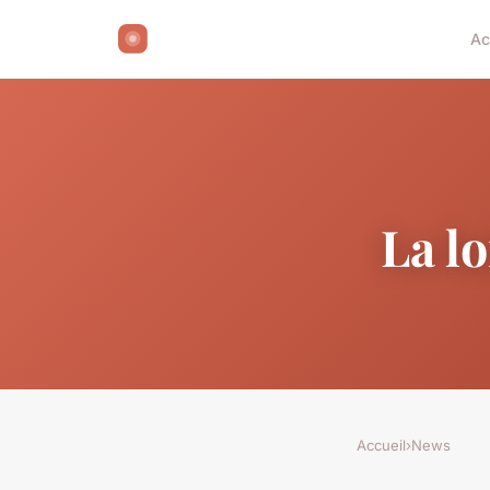
Ac
La lo
Accueil
›
News