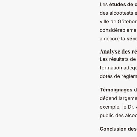
Les
études de 
des alcootests 
ville de Götebor
considérablement
amélioré la
sécu
Analyse des ré
Les résultats d
formation adéqua
dotés de régleme
Témoignages
d
dépend largement
exemple, le Dr. 
public des alcoo
Conclusion des