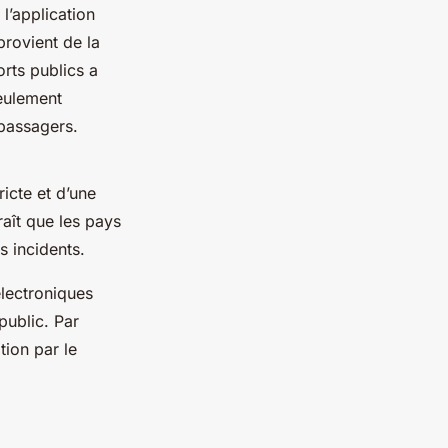
l’application
rovient de la
orts publics a
seulement
 passagers.
icte et d’une
raît que les pays
s incidents.
électroniques
public. Par
tion par le