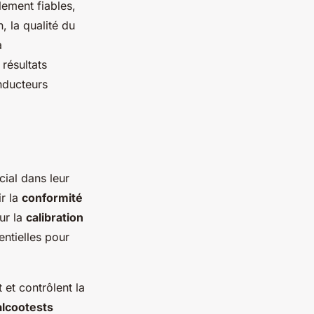
lement fiables,
, la qualité du
a
 résultats
onducteurs
cial dans leur
ir la
conformité
ur la
calibration
entielles pour
 et contrôlent la
alcootests