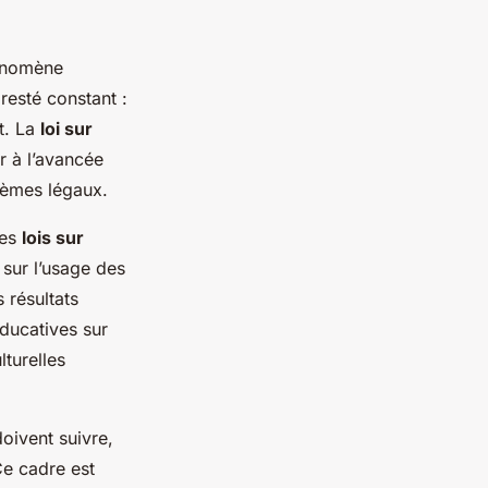
hénomène
 resté constant :
nt. La
loi sur
r à l’avancée
stèmes légaux.
des
lois sur
 sur l’usage des
 résultats
ducatives sur
lturelles
oivent suivre,
Ce cadre est