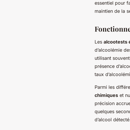
essentiel pour f
maintien de la s
Fonctionne
Les
alcootests 
d’alcoolémie de
utilisant souven
présence d’alcoo
taux d’alcoolémi
Parmi les différ
chimiques
et n
précision accrue
quelques seconde
d’alcool détecté