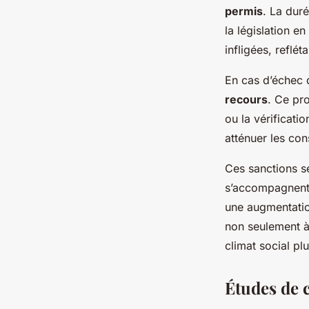
permis
. La dur
la législation 
infligées, refléta
En cas d’échec 
recours
. Ce pr
ou la vérificati
atténuer les co
Ces sanctions se
s’accompagnent 
une augmentatio
non seulement à
climat social pl
Études de 