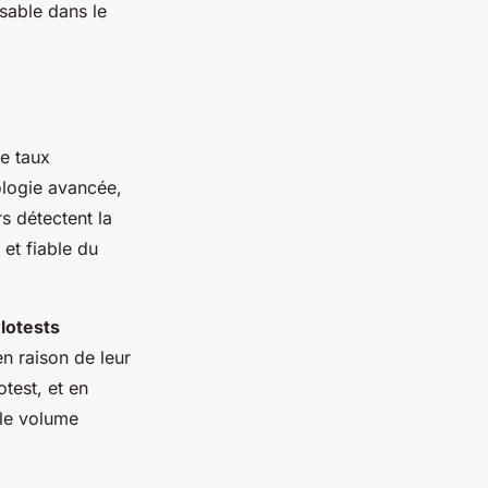
nsable dans le
le taux
logie avancée,
s détectent la
 et fiable du
lotests
n raison de leur
otest, et en
 le volume