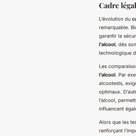
Cadre légal
L’évolution du
c
remarquable. Bie
garantir la sécur
l’alcool
, dès son
technologique de
Les comparaisons
l’alcool
. Par ex
alcootests, exig
optimaux. D’aut
l’alcool, permet
influencent égal
Alors que les te
renforçant l’imp