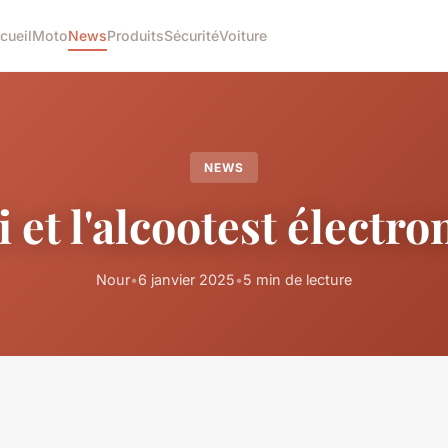
cueil
Moto
News
Produits
Sécurité
Voiture
NEWS
i et l'alcootest électr
Nour
•
6 janvier 2025
•
5 min de lecture