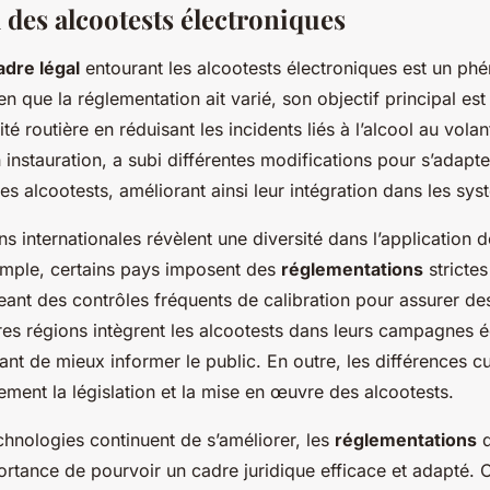
 des alcootests électroniques
adre légal
entourant les alcootests électroniques est un p
n que la réglementation ait varié, son objectif principal est
ité routière en réduisant les incidents liés à l’alcool au vola
 instauration, a subi différentes modifications pour s’adapte
s alcootests, améliorant ainsi leur intégration dans les sy
 internationales révèlent une diversité dans l’application 
emple, certains pays imposent des
réglementations
strictes
eant des contrôles fréquents de calibration pour assurer des
res régions intègrent les alcootests dans leurs campagnes é
tant de mieux informer le public. En outre, les différences cu
ement la législation et la mise en œuvre des alcootests.
chnologies continuent de s’améliorer, les
réglementations
d
ortance de pourvoir un cadre juridique efficace et adapté. 