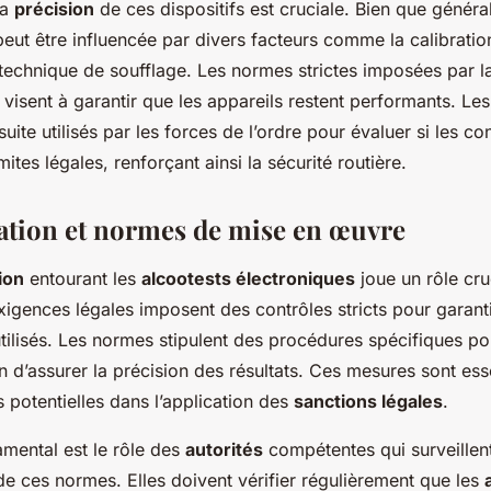
la
précision
de ces dispositifs est cruciale. Bien que généra
peut être influencée par divers facteurs comme la calibration
a technique de soufflage. Les normes strictes imposées par l
visent à garantir que les appareils restent performants. Les
uite utilisés par les forces de l’ordre pour évaluer si les c
mites légales, renforçant ainsi la sécurité routière.
tion et normes de mise en œuvre
ion
entourant les
alcootests électroniques
joue un rôle cru
exigences légales imposent des contrôles stricts pour garant
utilisés. Les normes stipulent des procédures spécifiques po
afin d’assurer la précision des résultats. Ces mesures sont ess
rs potentielles dans l’application des
sanctions légales
.
mental est le rôle des
autorités
compétentes qui surveillent
e ces normes. Elles doivent vérifier régulièrement que les